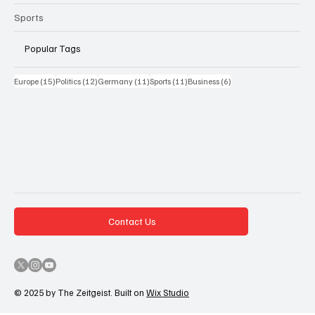
Sports
Popular Tags
15 Beiträge
12 Beiträge
11 Beiträge
11 Beiträge
6 Beiträge
Europe
(15)
Politics
(12)
Germany
(11)
Sports
(11)
Business
(6)
Contact Us
© 2025 by The Zeitgeist. Built on
Wix Studio