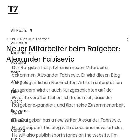
TZ
Subscribe
All Posts
3. Okt. 2022
1 Min. Lesezeit
All Posts
Neuer Mitarbeiter beim Ratgeber:
Nachrichten
Alexander Fabisevic
Ausland
Der Ratgeber hat jetzt einen neuen Mitarbeiter 
Welt
bekommen, Alexander Fabisevic. Er wird diesen Blog 
Afrika
mit gelegentlichen Nachrichten-Artikeln unterstützen. 
Ausserdem wird er auch Kurzgeschichten auf der 
Inland
Website veröffentlichen. Ich freue mich, dass der 
Sport
Ratgeber expandiert, und über seine Zusammenarbeit. 
Konzerne
🗞📰
The Ratgeber  has a new writer, Alexander Fabisevic. 
Russland
He will support the blog with occasional news articles. 
Corona
He will also publish short stories on the website. I'm 
U.S.A