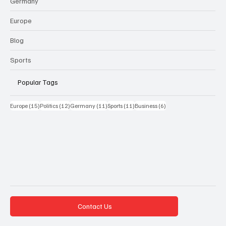
Germany
Europe
Blog
Sports
Popular Tags
15 Beiträge
12 Beiträge
11 Beiträge
11 Beiträge
6 Beiträge
Europe
(15)
Politics
(12)
Germany
(11)
Sports
(11)
Business
(6)
Contact Us