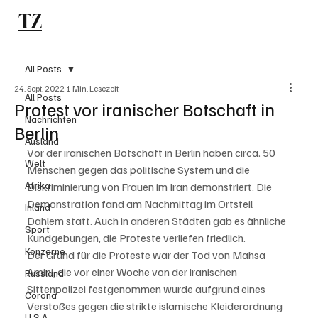
TZ
Subscribe
All Posts
24. Sept. 2022
1 Min. Lesezeit
All Posts
Protest vor iranischer Botschaft in
Nachrichten
Berlin
Ausland
Vor der iranischen Botschaft in Berlin haben circa. 50 
Welt
Menschen gegen das politische System und die 
Afrika
Diskriminierung von Frauen im Iran demonstriert. Die 
Demonstration fand am Nachmittag im Ortsteil 
Inland
Dahlem statt. Auch in anderen Städten gab es ähnliche 
Sport
Kundgebungen, die Proteste verliefen friedlich. 
Konzerne
Der Grund für die Proteste war der Tod von Mahsa 
Amini, die vor einer Woche von der iranischen 
Russland
Sittenpolizei festgenommen wurde aufgrund eines 
Corona
Verstoßes gegen die strikte islamische Kleiderordnung 
U.S.A