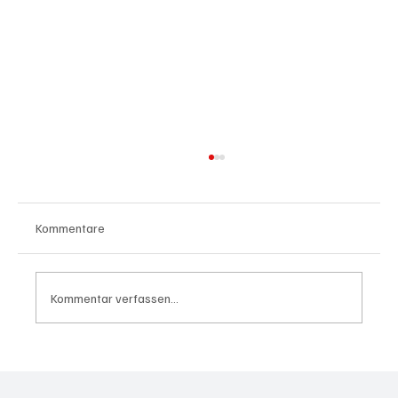
Kommentare
Kommentar verfassen...
Waltz set to resign as National Security
Advisor