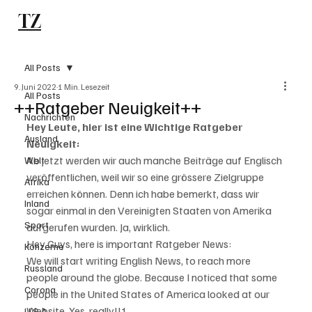
TZ
Subscribe
All Posts
9. Juni 2022
1 Min. Lesezeit
All Posts
++Ratgeber Neuigkeit++
Nachrichten
Hey Leute,
 hier ist eine Wichtige Ratgeber 
Ausland
Neuigkeit: 
Ab jetzt werden wir auch manche Beiträge auf Englisch 
Welt
veröffentlichen, weil wir so eine grössere Zielgruppe 
Afrika
erreichen können. Denn ich habe bemerkt, dass wir 
Inland
sogar einmal in den Vereinigten Staaten von Amerika 
Sport
aufgerufen wurden. Ja, wirklich.
Hey Guys, here is important Ratgeber News:
Konzerne
We will start writing English News, to reach more 
Russland
people around the globe. Because I noticed that some 
Corona
people in the United States of America looked at our 
Website. Yes, really!!!
U.S.A