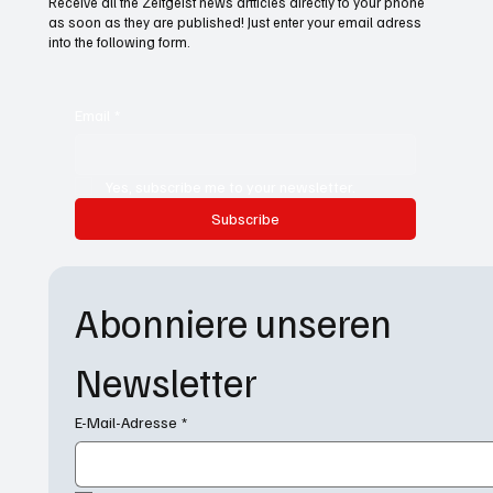
Receive all the Zeitgeist news artticles directly to your phone
as soon as they are published! Just enter your email adress
into the following form.
Email
*
Yes, subscribe me to your newsletter.
Subscribe
Abonniere unseren 
Newsletter
E-Mail-Adresse
*