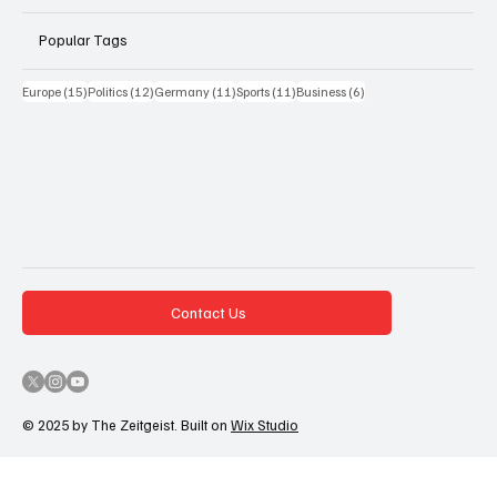
Popular Tags
15 Beiträge
12 Beiträge
11 Beiträge
11 Beiträge
6 Beiträge
Europe
(15)
Politics
(12)
Germany
(11)
Sports
(11)
Business
(6)
Contact Us
© 2025 by The Zeitgeist. Built on
Wix Studio