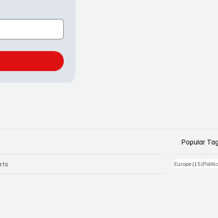
Popular Ta
rts
15 Be
Europe
(15)
Politi