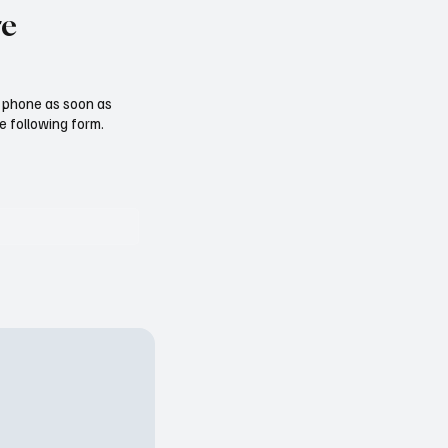
re
ur phone as soon as
e following form.