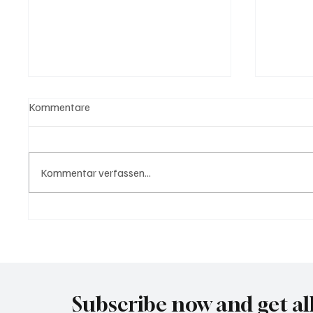
Kommentare
Kommentar verfassen...
USA bieten Migranten Geld
Waltz s
wenn diese sich "selber
Securit
abschieben"
Subscribe now and get al