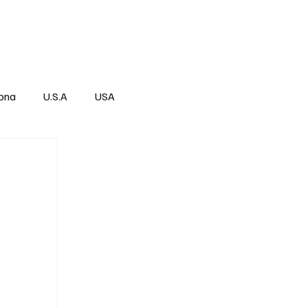
Über
Subscribe
ona
U.S.A
USA