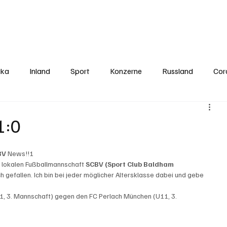
Politics
Europe
Business
Germany
Sports
About
Contact
ika
Inland
Sport
Konzerne
Russland
Cor
1:0
BV
 News!!!
ur lokalen Fußballmannschaft 
SCBV (Sport Club Baldham 
h gefallen. Ich bin bei jeder möglicher Altersklasse dabei und gebe 
, 3. Mannschaft) gegen den FC Perlach München (U11, 3. 