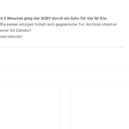
h 5 Minuten ging der SCBV durch ein Solo-Tor der Nr.8 in 
haffte keinen einzigen Schuß aufs gegnerische Tor. Am Ende stand es 
 hinter SV Zamdorf.
//www.scbv.de/