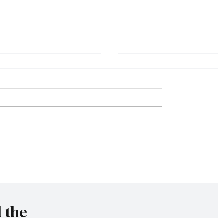
et to resign as National
Trump nominates Waltz
y Advisor
ambassador - Rubio n
national security advise
l the