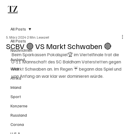
TZ
Subscribe
All Posts
5. März 2024
2 Min. Lesezeit
All Posts
SCBV 🟢 VS Markt Schwaben 🔴
Nachrichten
Beim Sparkassen Pokalspiel🏆 im Viertelfinale trat die 
Ausland
U-11 Mannschaft des SC Baldham Vaterstetten gegen 
Markt Schwaben an. Im Regen ☔️ begann das Spiel und 
Welt
von Anfang an war klar wer dominieren würde.
Afrika
Inland
Sport
Konzerne
Russland
Corona
U.S.A