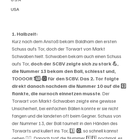
USA
1. Halbzeit:
Kurz nach dem Anstoß bekam Baldham den ersten 
Schuss aufs Tor, doch der Torwart von Markt 
Schwaben hielt. Schwaben bekam auch einen Schuss 
aufs Tor, 
doch der SCBV zeigte sich zu stark 💪, 
die Nummer 13 bekam den Ball, schiesst und, 
TOOOOR ❗️1️⃣:🅾️ für den SCBV. Das 2. Tor folgte 
direkt danach nachdem die Nummer 10 auf die 9️⃣ 
flankte, die nur
noch einnetzen musste
. Der 
Torwart von Markt-Schwaben zeigte eine gewisse 
Unsicherheit, bei einfachen Bällen konnte er sie nicht 
fangen und die landeten oft beim Gegner. Schuss von 
der Nummer 13, der Ball taumelt in den Händen des 
Torwarts und kullert ins Tor, 3️⃣:🅾️, so schnell kannst 
gehen 🚶‍♂️. Danach traf die Nummer 1️⃣3️⃣ nochmal, es 