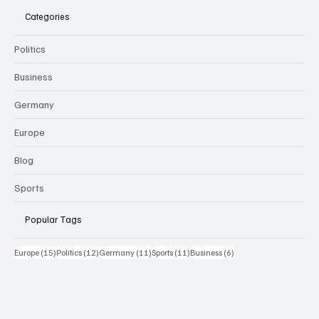
Categories
Politics
Business
Germany
Europe
Blog
Sports
Popular Tags
15 Beiträge
12 Beiträge
11 Beiträge
11 Beiträge
6 Beiträge
Europe
(15)
Politics
(12)
Germany
(11)
Sports
(11)
Business
(6)