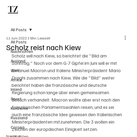
TZ
Subscribe
All Posts
11. Juni 2022
1 Min. Lesezeit
All Posts
Scholz reist nach Kiew
Nachrichten
Scholz will nach Kiew, so berichtet die "Bild am 
Ausland
Sonntag." Noch vor dem G-7 Gipfel im Juni will er mit 
Emanuel Macron und Italiens Ministerpräsident Mario 
Welt
Draghi zusammen nach Kiew. Wie die "Bild" weiter 
Afrika
berichtet haben die französische und deutsche 
Inland
Regierung schon lange über einen gemeinsamen 
Sport
Besuch verhandelt. Macron wollte aber erst nach den 
französischen Parlamentswahlen reisen, und es sei 
Konzerne
auch eine französische Idee gewesen den Italienischen 
Russland
Ministerpräsidenten mitzunehmen. Die 3 wollen ein 
Corona
Zeichen der europäischen Einigkeit setzen.
Nachrichten
U.S.A