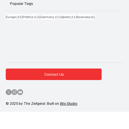
Popular Tags
15 Beiträge
12 Beiträge
11 Beiträge
11 Beiträge
6 Beiträge
Europe
(15)
Politics
(12)
Germany
(11)
Sports
(11)
Business
(6)
Contact Us
© 2025 by The Zeitgeist. Built on
Wix Studio