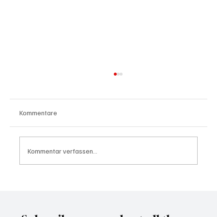
Kommentare
Kommentar verfassen...
Waltz set to resign as National Security
Advisor