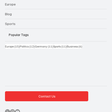
Europe
Blog
Sports
Popular Tags
15 Beiträge
12 Beiträge
11 Beiträge
11 Beiträge
6 Beiträge
Europe
(15)
Politics
(12)
Germany
(11)
Sports
(11)
Business
(6)
Contact Us