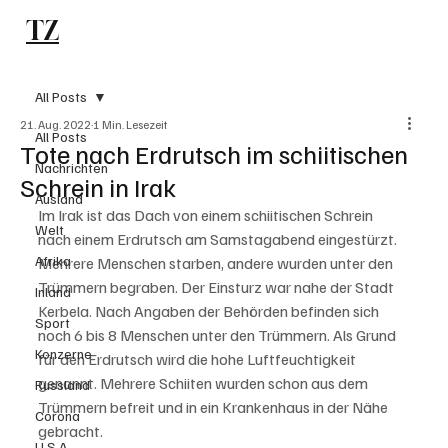
TZ
Subscribe
All Posts
21. Aug. 2022
1 Min. Lesezeit
All Posts
Tote nach Erdrutsch im schiitischen
Nachrichten
Schrein in Irak
Ausland
Im Irak ist das Dach von einem schiitischen Schrein 
Welt
nach einem Erdrutsch am Samstagabend eingestürzt. 
Afrika
Mehrere Menschen starben, andere wurden unter den 
Trümmern begraben. Der Einsturz war nahe der Stadt 
Inland
Kerbela. Nach Angaben der Behörden befinden sich 
Sport
noch 6 bis 8 Menschen unter den Trümmern. Als Grund 
Konzerne
für den Erdrutsch wird die hohe Luftfeuchtigkeit 
genannt. Mehrere Schiiten wurden schon aus dem 
Russland
Trümmern befreit und in ein Krankenhaus in der Nähe 
Corona
gebracht. 
U.S.A