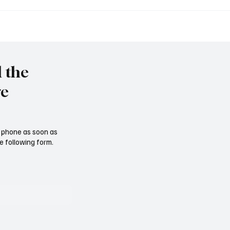
et to resign as National
Trump nominates Waltz
y Advisor
ambassador - Rubio n
national security advise
l the
re
ur phone as soon as
e following form.