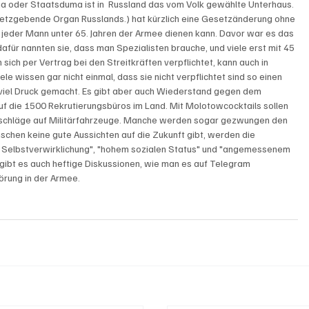
a oder Staatsduma ist in  Russland das vom Volk gewählte Unterhaus. 
setzgebende Organ Russlands.) hat kürzlich eine Gesetzänderung ohne 
jeder Mann unter 65. Jahren der Armee dienen kann. Davor war es das 
dafür nannten sie, dass man Spezialisten brauche, und viele erst mit 45 
sich per Vertrag bei den Streitkräften verpflichtet, kann auch in 
e wissen gar nicht einmal, dass sie nicht verpflichtet sind so einen 
 viel Druck gemacht. Es gibt aber auch Wiederstand gegen dem 
f die 1500 Rekrutierungsbüros im Land. Mit Molotowcocktails sollen 
Anschläge auf Militärfahrzeuge. Manche werden sogar gezwungen den 
schen keine gute Aussichten auf die Zukunft gibt, werden die 
 Selbstverwirklichung", "hohem sozialen Status" und "angemessenem 
gibt es auch heftige Diskussionen, wie man es auf Telegram 
örung in der Armee.