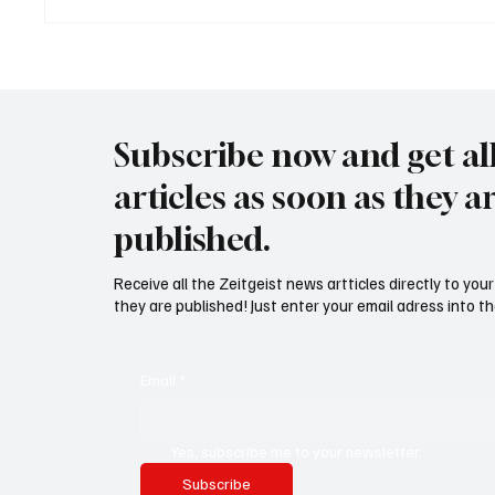
USA bieten Migranten Geld
Waltz s
wenn diese sich "selber
Securit
abschieben"
Subscribe now and get al
articles as soon as they a
published.
Receive all the Zeitgeist news artticles directly to yo
they are published! Just enter your email adress into th
Email
*
Yes, subscribe me to your newsletter.
Subscribe