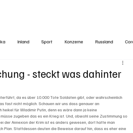
Politics
Europe
Business
Germany
Sports
About
Contact
ika
Inland
Sport
Konzerne
Russland
Cor
hung - steckt was dahinter
terführt, da es über 10.000 Tote Soldaten gibt, oder wahrscheinlich 
s fast nicht möglich. Schauen wir uns dass genauer an:
heikel für Wladimir Putin, denn es wäre dann ja keine 
r müsse zugeben das es ein Krieg ist. Und, obwohl seine Zustimmung so 
Bei der Annexion der Krim ist es anders gewesen, dort hatte man 
nach Plan. Stattdessen deuten die Beweise darauf hin, dass es eher eine 