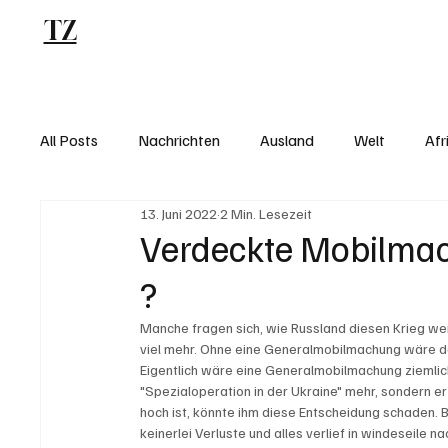
TZ
Blog
All Posts
Nachrichten
Ausland
Welt
Afr
13. Juni 2022
2 Min. Lesezeit
Verdeckte Mobilmac
?
Manche fragen sich, wie Russland diesen Krieg wei
viel mehr. Ohne eine Generalmobilmachung wäre da
Eigentlich wäre eine Generalmobilmachung ziemlich 
"Spezialoperation in der Ukraine" mehr, sondern e
hoch ist, könnte ihm diese Entscheidung schaden. 
keinerlei Verluste und alles verlief in windeseile 