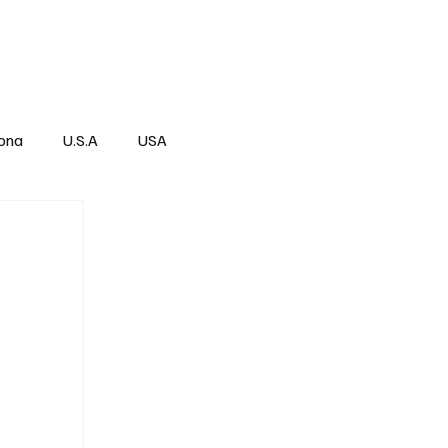
Über
Subscribe
ona
U.S.A
USA