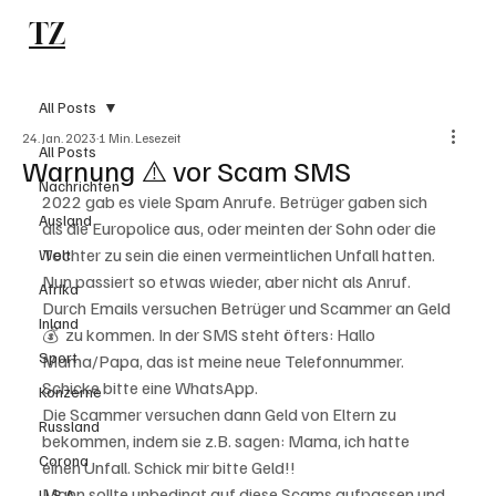
TZ
Subscribe
All Posts
24. Jan. 2023
1 Min. Lesezeit
All Posts
Warnung ⚠️ vor Scam SMS
Nachrichten
2022 gab es viele Spam Anrufe. Betrüger gaben sich 
Ausland
als die Europolice aus, oder meinten der Sohn oder die 
Tochter zu sein die einen vermeintlichen Unfall hatten. 
Welt
Nun passiert so etwas wieder, aber nicht als Anruf. 
Afrika
Durch Emails versuchen Betrüger und Scammer an Geld 
Inland
💰  zu kommen. In der SMS steht öfters: Hallo 
Sport
Mama/Papa, das ist meine neue Telefonnummer. 
Schicke bitte eine WhatsApp.
Konzerne
Die Scammer versuchen dann Geld von Eltern zu 
Russland
bekommen, indem sie z.B. sagen: Mama, ich hatte 
Corona
einen Unfall. Schick mir bitte Geld!!
Mann sollte unbedingt auf diese Scams aufpassen und 
U.S.A