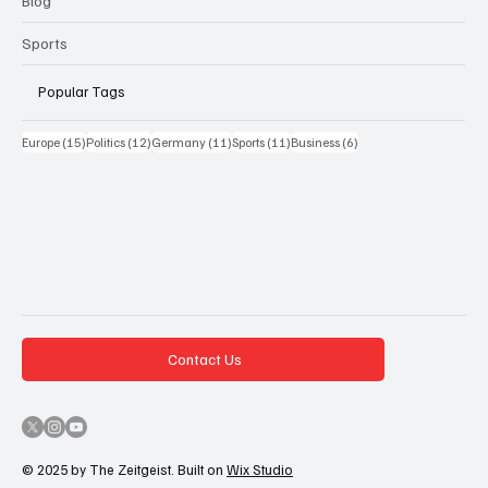
Blog
Sports
Popular Tags
15 Beiträge
12 Beiträge
11 Beiträge
11 Beiträge
6 Beiträge
Europe
(15)
Politics
(12)
Germany
(11)
Sports
(11)
Business
(6)
Contact Us
© 2025 by The Zeitgeist. Built on
Wix Studio