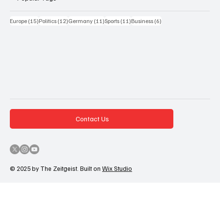
15 Beiträge
12 Beiträge
11 Beiträge
11 Beiträge
6 Beiträge
Europe
(15)
Politics
(12)
Germany
(11)
Sports
(11)
Business
(6)
Contact Us
© 2025 by The Zeitgeist. Built on
Wix Studio