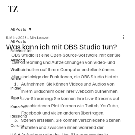
TZ
Subscribe
All Posts
5. März 2023
1 Min. Lesezeit
All Posts
Was kann ich mit OBS Studio tun?
Nachrichten
OBS Studio ist eine Open-Source-Software, mit der Sie 
Ausland
Live-Streaming und Aufzeichnungen von Video- und 
Audioinhalten auf Ihrem Computer erstellen können. 
Welt
Hier sind einige der Funktionen, die OBS Studio bietet:
Afrika
Aufnehmen: Sie können Videos und Audios von 
Inland
Ihrem Bildschirm oder Ihrer Webcam aufnehmen.
Sport
Live-Streaming: Sie können Ihre Live-Streams auf 
verschiedenen Plattformen wie Twitch, YouTube, 
Konzerne
Facebook und vielen anderen übertragen.
Russland
Szenen erstellen: Sie können verschiedene Szenen 
Corona
erstellen und zwischen ihnen während der 
Aufnahme oder des Live-Streams wechseln.
U.S.A