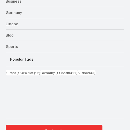
Business
Germany
Europe
Blog
Sports
Popular Tags
15 Beiträge
12 Beiträge
11 Beiträge
11 Beiträge
6 Beiträge
Europe
(15)
Politics
(12)
Germany
(11)
Sports
(11)
Business
(6)