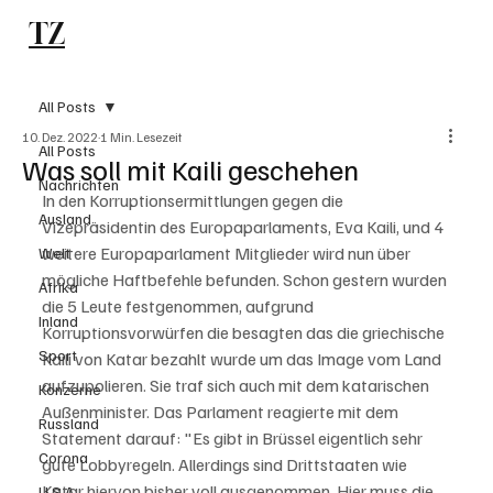
TZ
Subscribe
All Posts
10. Dez. 2022
1 Min. Lesezeit
All Posts
Was soll mit Kaili geschehen
Nachrichten
In den Korruptionsermittlungen gegen die 
Ausland
Vizepräsidentin des Europaparlaments, Eva Kaili, und 4 
weitere Europaparlament Mitglieder wird nun über 
Welt
mögliche Haftbefehle befunden. Schon gestern wurden 
Afrika
die 5 Leute festgenommen, aufgrund 
Inland
Korruptionsvorwürfen die besagten das die griechische 
Sport
Kaili von Katar bezahlt wurde um das Image vom Land 
aufzupolieren. Sie traf sich auch mit dem katarischen 
Konzerne
Außenminister. Das Parlament reagierte mit dem 
Russland
Statement darauf: "Es gibt in Brüssel eigentlich sehr 
Corona
gute Lobbyregeln. Allerdings sind Drittstaaten wie 
Katar hiervon bisher voll ausgenommen. Hier muss die 
U.S.A