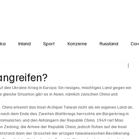
Politics
Europe
Business
Germany
Sports
About
Contact
ika
Inland
Sport
Konzerne
Russland
Cor
angreifen?
den Ukraine-Krieg in Europa. Ein riesiges, mächtiges Land gegen ein 
e gleiche Situation gibt es in Asien, nämlich zwischen China und 
 China erkennt das Insel-Archipel Taiwan nicht als ein eigenes Land an, 
z nach dem Ende des Zweiten Weltkriegs herrschte ein Bürgerkrieg in 
mmunisten, und den Anhängern der Republik China. 1949 rief Mao 
 Zedong, die Armee der Republik China, jedoch flohen auf die Insel 
entstand dann der Grossteil der jetzigen taiwanesischen Bevölkerung. 