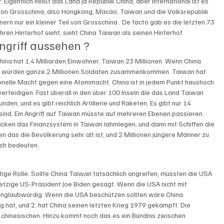
 Eigentlich heißt das Land ja Republik China, aber International ist es 
l von Grosschina, also Hongkong, Macao, Taiwan und die Volksrepublik 
rn nur ein kleiner Teil von Grosschina . De facto gab es die letzten 73 
ren Hinterhof sieht, sieht China Taiwan als seinen Hinterhof. 
ngriff aussehen ?
China hat 1,4 Milliarden Einwohner, Taiwan 23 Millionen. Wenn China 
e, würden ganze 2 Millionen Soldaten zusammenkommen. Taiwan hat 
nelle Macht gegen eine Atommacht. China ist in jedem Punkt haushoch 
 verteidigen. Fast überall in den über 100 Inseln die das Land Taiwan 
den, und es gibt reichlich Artillerie und Raketen. Es gibt nur 14 
ind. Ein Angriff auf Taiwan müsste auf mehreren Ebenen passieren. 
cken das Finanzsystem in Taiwan lahmlegen, und dann mit Schiffen die 
n das die Bevölkerung sehr alt ist, und 2 Millionen jüngere Männer zu 
ch bedeuten. 
tige Rolle. Sollte China Taiwan tatsächlich angreifen, müssten die USA 
 jetzige US-Präsident Joe Biden gesagt. Wenn die USA nicht mit 
unglaubwürdig. Wenn die USA beschützen sollten wäre China 
g hat, und 2. hat China seinen letzten Krieg 1979 gekämpft. Die 
 chinesischen. Hinzu kommt noch das es ein Bündnis zwischen 