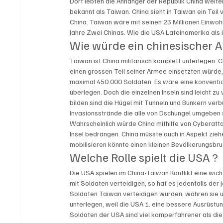
Dort lebten die Anhänger der Republik China weiter.
bekannt als Taiwan. China sieht in Taiwan ein Tei
China. Taiwan wäre mit seinen 23 Millionen Einwohne
Jahre Zwei Chinas. Wie die USA Lateinamerika als ih
Wie würde ein chinesischer A
Taiwan ist China militärisch komplett unterlegen. 
einen grossen Teil seiner Armee einsetzten würd
maximal 450.000 Soldaten. Es wäre eine konventio
überlegen. Doch die einzelnen Inseln sind leicht zu
bilden sind die Hügel mit Tunneln und Bunkern verbun
Invasionsstrände die alle von Dschungel umgeben s
Wahrscheinlich würde China mithilfe von Cyberatta
Insel bedrängen. China müsste auch in Aspekt ziehe
mobilisieren könnte einen kleinen Bevölkerungsbru
Welche Rolle spielt die USA ?
Die USA spielen im China-Taiwan Konflikt eine wich
mit Soldaten verteidigen, so hat es jedenfalls der
Soldaten Taiwan verteidigen würden, währen sie 
unterlegen, weil die USA 1. eine bessere Ausrüstun
Soldaten der USA sind viel kamperfahrener als die