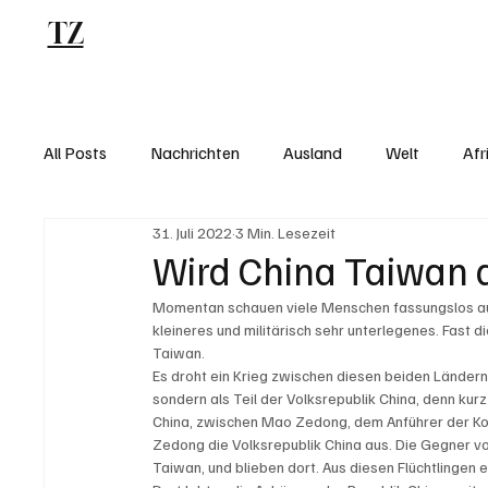
TZ
Blog
All Posts
Nachrichten
Ausland
Welt
Afr
31. Juli 2022
3 Min. Lesezeit
Wird China Taiwan 
Momentan schauen viele Menschen fassungslos auf 
kleineres und militärisch sehr unterlegenes. Fast di
Taiwan. 
Es droht ein Krieg zwischen diesen beiden Ländern.
sondern als Teil der Volksrepublik China, denn kur
China, zwischen Mao Zedong, dem Anführer der Ko
Zedong die Volksrepublik China aus. Die Gegner von
Taiwan, und blieben dort. Aus diesen Flüchtlingen 