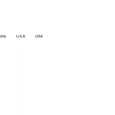
Über
Subscribe
ona
U.S.A
USA