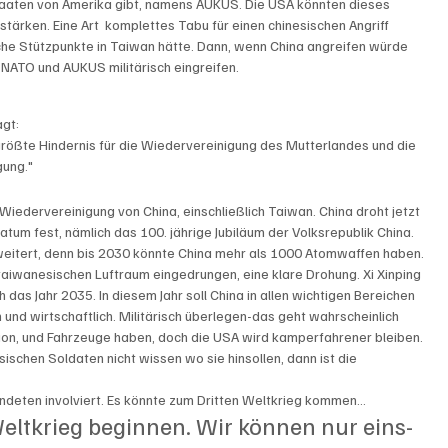
Staaten von Amerika gibt, namens AUKUS. Die USA könnten dieses 
stärken. Eine Art  komplettes Tabu für einen chinesischen Angriff 
sche Stützpunkte in Taiwan hätte. Dann, wenn China angreifen würde 
NATO und AUKUS militärisch eingreifen. 
gt: 
ößte Hindernis für die Wiedervereinigung des Mutterlandes und die 
gung."
 Wiedervereinigung von China, einschließlich Taiwan. China droht jetzt 
atum fest, nämlich das 100. jährige Jubiläum der Volksrepublik China. 
eitert, denn bis 2030 könnte China mehr als 1000 Atomwaffen haben. 
aiwanesischen Luftraum eingedrungen, eine klare Drohung. Xi Xinping 
das Jahr 2035. In diesem Jahr soll China in allen wichtigen Bereichen 
h und wirtschaftlich. Militärisch überlegen-das geht wahrscheinlich 
tion, und Fahrzeuge haben, doch die USA wird kamperfahrener bleiben. 
sischen Soldaten nicht wissen wo sie hinsollen, dann ist die 
deten involviert. Es könnte zum Dritten Weltkrieg kommen...
eltkrieg beginnen. Wir können nur eins- 