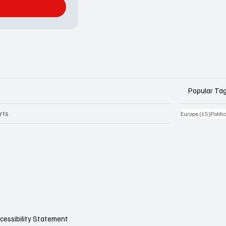
Popular Ta
rts
15 Be
Europe
(15)
Politi
cessibility Statement