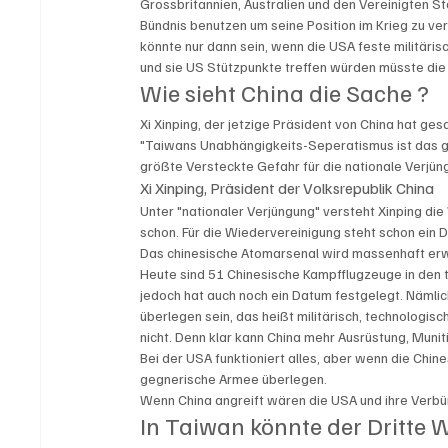
Grossbritannien, Australien und den Vereinigten 
Bündnis benutzen um seine Position im Krieg zu ver
könnte nur dann sein, wenn die USA feste militäri
und sie US Stützpunkte treffen würden müsste die 
Wie sieht China die Sache ? 
Xi Xinping, der jetzige Präsident von China hat gesa
"Taiwans Unabhängigkeits-Seperatismus ist das gr
größte Versteckte Gefahr für die nationale Verjün
Xi Xinping, Präsident der Volksrepublik China 
Unter "nationaler Verjüngung" versteht Xinping die
schon. Für die Wiedervereinigung steht schon ein D
Das chinesische Atomarsenal wird massenhaft erw
Heute sind 51 Chinesische Kampfflugzeuge in den t
jedoch hat auch noch ein Datum festgelegt. Nämlich 
überlegen sein, das heißt militärisch, technologisc
nicht. Denn klar kann China mehr Ausrüstung, Muni
Bei der USA funktioniert alles, aber wenn die Chine
gegnerische Armee überlegen. 
Wenn China angreift wären die USA und ihre Verbün
In Taiwan könnte der Dritte W