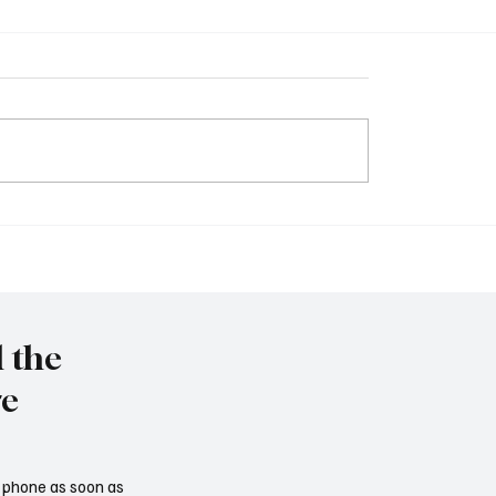
et to resign as National
Trump nominates Waltz
y Advisor
ambassador - Rubio n
national security advise
l the
re
ur phone as soon as