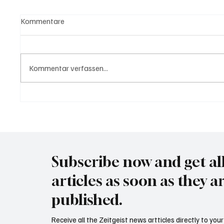
Kommentare
Kommentar verfassen...
USA bieten Migranten Geld
Waltz s
wenn diese sich "selber
Securit
abschieben"
Subscribe now and get al
articles as soon as they a
published.
Receive all the Zeitgeist news artticles directly to yo