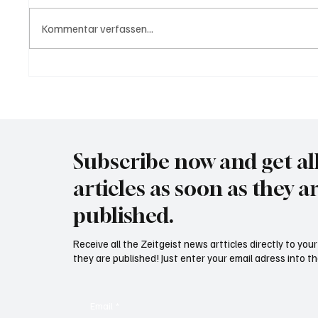
Kommentar verfassen...
USA bieten Migranten Geld
Waltz s
wenn diese sich "selber
Securit
abschieben"
Subscribe now and get al
articles as soon as they a
published.
Receive all the Zeitgeist news artticles directly to yo
they are published! Just enter your email adress into th
Email
*