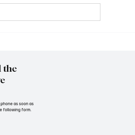
et to resign as National
Trump nominates Waltz
y Advisor
ambassador - Rubio n
national security advise
l the
re
ur phone as soon as
e following form.