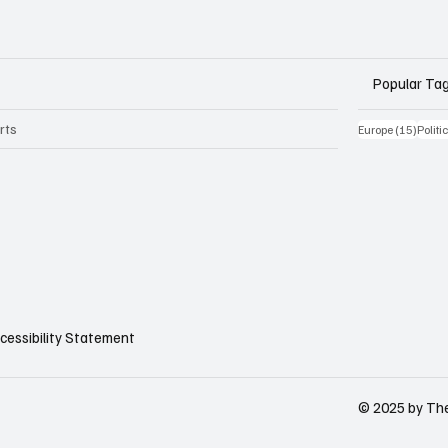
Popular Ta
rts
15 Be
Europe
(15)
Politi
cessibility Statement
© 2025 by The