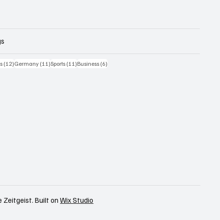
gs
iträge
12 Beiträge
11 Beiträge
11 Beiträge
6 Beiträge
cs
(12)
Germany
(11)
Sports
(11)
Business
(6)
 Zeitgeist. Built on
Wix Studio