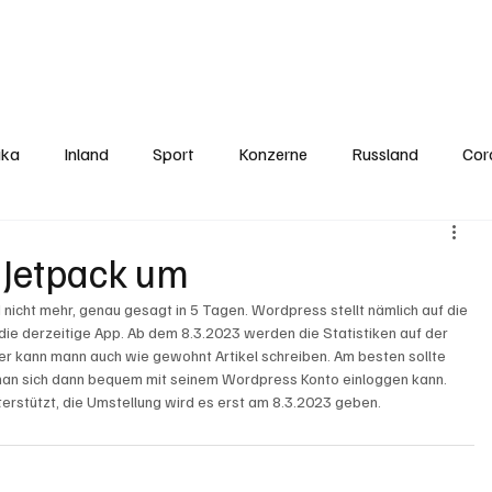
Politics
Europe
Business
Germany
Sports
About
Contact
ika
Inland
Sport
Konzerne
Russland
Cor
f Jetpack um
nicht mehr, genau gesagt in 5 Tagen. Wordpress stellt nämlich auf die 
e die derzeitige App. Ab dem 8.3.2023 werden die Statistiken auf der 
r kann mann auch wie gewohnt Artikel schreiben. Am besten sollte 
r man sich dann bequem mit seinem Wordpress Konto einloggen kann. 
erstützt, die Umstellung wird es erst am 8.3.2023 geben.