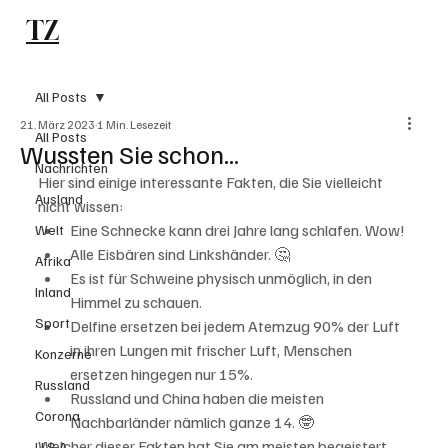
TZ
Subscribe
All Posts
21. März 2023
1 Min. Lesezeit
All Posts
Wussten Sie schon...
Nachrichten
Hier sind einige interessante Fakten, die Sie vielleicht 
Ausland
nicht wissen:
Eine Schnecke kann drei Jahre lang schlafen. Wow! 
Welt
Alle Eisbären sind Linkshänder. 🤔
Afrika
Es ist für Schweine physisch unmöglich, in den 
Inland
Himmel zu schauen.
Sport
Delfine ersetzen bei jedem Atemzug 90% der Luft 
in ihren Lungen mit frischer Luft, Menschen 
Konzerne
ersetzen hingegen nur 15%.
Russland
Russland und China haben die meisten 
Corona
Nachbarländer nämlich ganze 14. 🤓
Welcher dieser Fakten hat Sie am meisten begeistert 
U.S.A