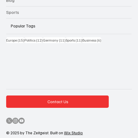
Blog
Sports
Popular Tags
15 Beiträge
12 Beiträge
11 Beiträge
11 Beiträge
6 Beiträge
Europe
(15)
Politics
(12)
Germany
(11)
Sports
(11)
Business
(6)
Contact Us
© 2025 by The Zeitgeist. Built on
Wix Studio